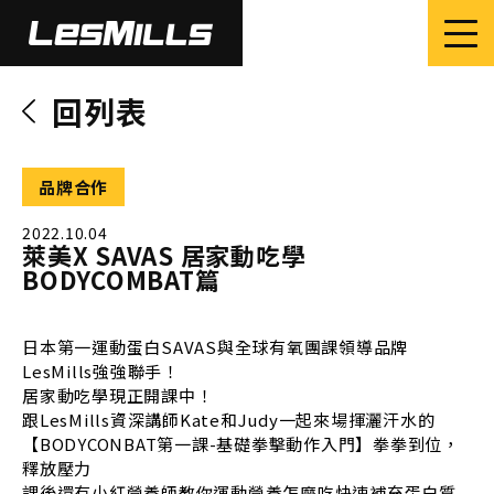
回列表
品牌合作
2022.10.04
萊美X SAVAS 居家動吃學
BODYCOMBAT篇
日本第一運動蛋白SAVAS與全球有氧團課領導品牌
LesMills強強聯手！
居家動吃學現正開課中！
跟LesMills資深講師Kate和Judy一起來場揮灑汗水的
【BODYCONBAT第一課-基礎拳擊動作入門】拳拳到位，
釋放壓力
課後還有小紅營養師教你運動營養怎麼吃快速補充蛋白質