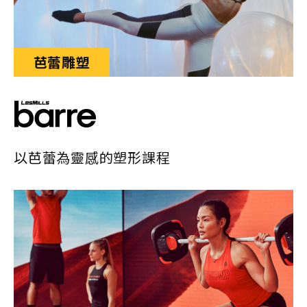
芭蕾雕塑
以芭蕾為靈感的塑形課程