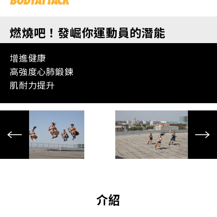
燃燒吧！發崛你運動員的潛能
增進健康
高強度心肺鍛鍊
肌耐力提升
介紹