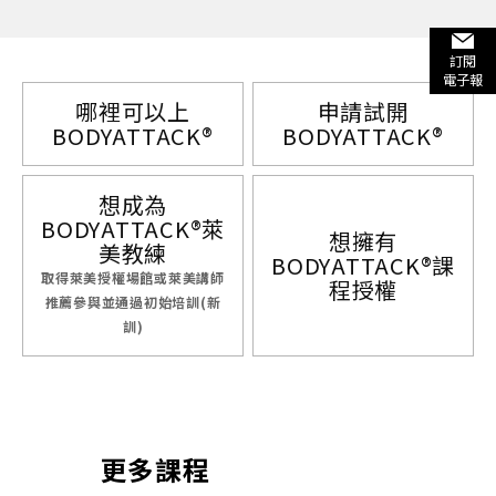
訂閱
電子報
哪裡可以上
申請試開
BODYATTACK®
BODYATTACK®
想成為
BODYATTACK®萊
想擁有
美教練
BODYATTACK®課
取得萊美授權場館或萊美講師
程授權
推薦參與並通過初始培訓(新
訓)
更多課程