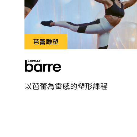
芭蕾雕塑
以芭蕾為靈感的塑形課程