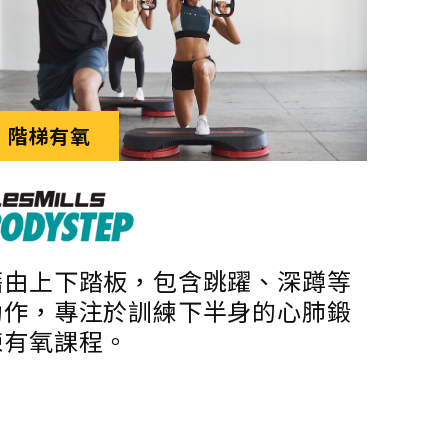
階梯有氧
藉由上下踏板，包含跳躍、深蹲等
動作，專注於訓練下半身的心肺鍛
鍊有氧課程。