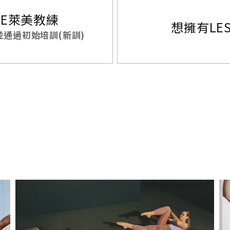
NCE萊美教練
想擁有LES
通過初始培訓(新訓)