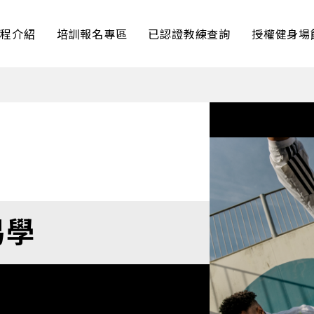
課程介紹
培訓報名專區
已認證教練查詢
授權健身場
易學