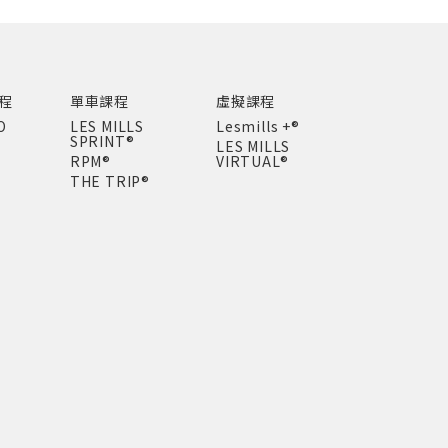
程
單車課程
虛擬課程
O
LES MILLS
Lesmills +®
SPRINT®
LES MILLS
RPM®
VIRTUAL®
THE TRIP®