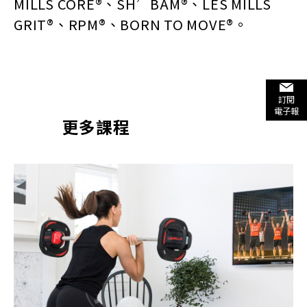
MILLS CORE®、SH’BAM®、LES MILLS
GRIT®、RPM®、BORN TO MOVE®。
訂閱
電子報
更多課程