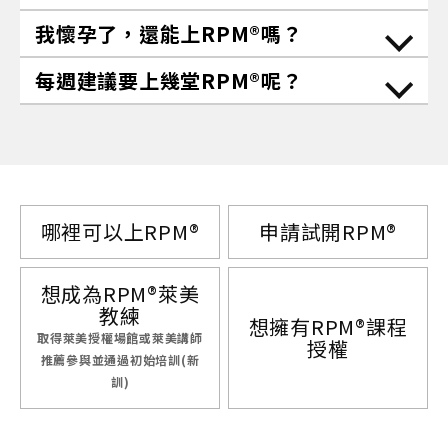
我懷孕了，還能上RPM®嗎？
每週建議要上幾堂RPM®呢？
哪裡可以上RPM®
申請試開RPM®
想成為RPM®萊美
教練
想擁有RPM®課程
取得萊美授權場館或萊美講師
授權
推薦參與並通過初始培訓(新
訓)