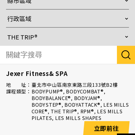
Jexer Fitness& SPA
地 址：
臺北市中山區南京東路三段133號B2樓
課程類型：
BODYPUMP®, BODYCOMBAT®,
BODYBALANCE®, BODYJAM®,
BODYSTEP®, BODYATTACK®, LES MILLS
CORE®, THE TRIP®, RPM®, LES MILLS
PILATES, LES MILLS SHAPES
立即前往