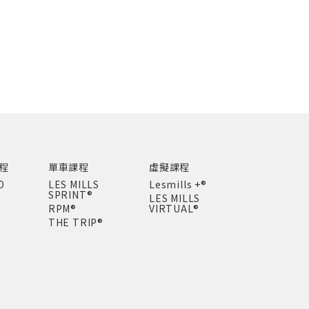
程
單車課程
虛擬課程
O
LES MILLS
Lesmills +®
SPRINT®
LES MILLS
RPM®
VIRTUAL®
THE TRIP®