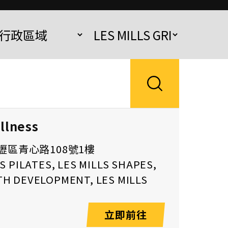
llness
壢區青心路108號1樓
S PILATES, LES MILLS SHAPES,
H DEVELOPMENT, LES MILLS
立即前往