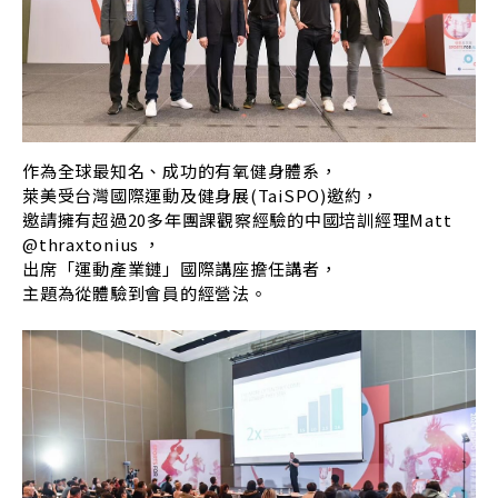
作為全球最知名、成功的有氧健身體系，
萊美受台灣國際運動及健身展(TaiSPO)邀約，
邀請擁有超過20多年團課觀察經驗的中國培訓經理Matt
@thraxtonius ，
出席「運動產業鏈」國際講座擔任講者，
主題為從體驗到會員的經營法。