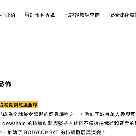
課程介紹
培訓報名專區
已認證教練查詢
授權健身場
套發佈
變：從初期到紅遍全球
以來，已成為全球最受歡迎的健身課程之一，激勵了數百萬人參與
achael Newsham 的持續創新與堅持。他們不僅透過武術和
推動了 BODYCOMBAT 的持續發展與演變。