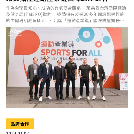
作為全球最知名、成功的有氧健身體系， 萊美受台灣國際運動
及健身展(TaiSPO)邀約， 邀請擁有超過20多年團課觀察經驗
的中國培訓經理Matt ， 出席「運動產業鏈」國際講座擔任講
者， 主題為從體驗到會員的經營法。
品牌合作
2024.01.07