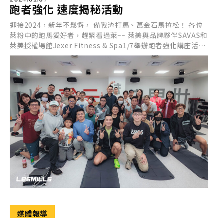
跑者強化 速度揭秘活動
迎接2024，新年不鬆懈， 備戰渣打馬、萬金石馬拉松！ 各位
萊粉中的跑馬愛好者，趕緊看過萊~~ 萊美與品牌夥伴SAVAS和
萊美授權場館Jexer Fitness & Spa1/7舉辦跑者強化講座活
動， 不僅邀請跑步科學專家 徐國峰 HSU KUO FENG 老師親臨
現場， 講述核心對於跑步的重要性； SAVAS品牌營養師則跟大
家說明耐力型賽事的補給原則。 更重要的是，還有萊美資深
Jeff講師， 帶領大家體驗一堂LES MILLS CORE課程。
媒體報導